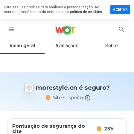
Este site usa cookies para análises e personalização. Ao
ixe um
ACEITAR
continuar, você concorda com a nossa
política de cookies.
entário
estyle.cn
menu
Visão geral
Avaliações
Sobre
De 1
a 5,
que
nota
você
morestyle.cn é seguro?
daria
a
Site suspeito
este
site?
Pontuação de segurança do
23%
site