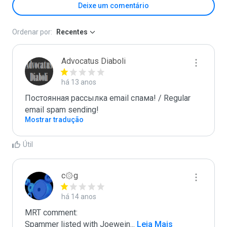
Deixe um comentário
Ordenar por:
Recentes
Advocatus Diaboli
há 13 anos
Постоянная рассылка email спама! / Regular 
email spam sending!
Mostrar tradução
Útil
c۞g
há 14 anos
MRT comment:

Spammer listed with Joewein
...
 Leia Mais