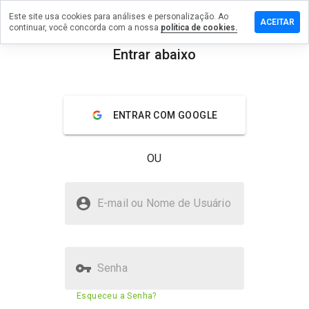
Este site usa cookies para análises e personalização. Ao
xe um
ACEITAR
continuar, você concorda com a nossa
política de cookies.
entário
Entrar abaixo
histota.ru
menu
Visão geral
Avaliações
Sobre
ENTRAR COM GOOGLE
De 1
a 5,
OU
que
nota
você
mschistota.ru é seguro?
daria
E-mail ou Nome de Usuário
a
Confiado pela WOT
este
site?
Senha
Pontuação de segurança do
68%
Esqueceu a Senha?
site