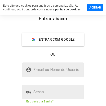
Este site usa cookies para análises e personalização. Ao
e um
ACEITAR
continuar, você concorda com a nossa
política de cookies.
ntário em
ughexm.cn
Entrar abaixo
menu
Visão geral
Avaliações
Sobre
ENTRAR COM GOOGLE
De 1
a 5,
que
OU
nota
você
daria
mupxughexm.cn é seguro?
a
E-mail ou Nome de Usuário
este
Não confiado pelo WOT
site?
Senha
Pontuação de segurança do
23%
Esqueceu a Senha?
site