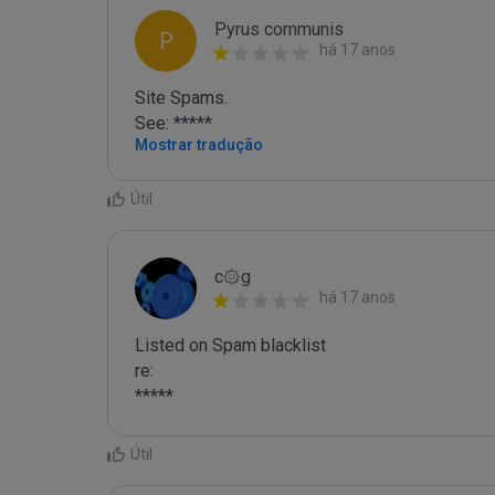
Pyrus communis
P
há 17 anos
Site Spams.

See: *****
Mostrar tradução
Útil
c۞g
há 17 anos
Listed on Spam blacklist

re:

*****
Útil