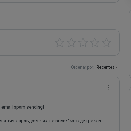
Ordenar por:
Recentes
email spam sending!

уги, вы оправдаете их грязные "методы рекла
...