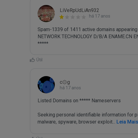
LiVeRpUdLiAn932
há 17 anos
Spam-1339 of 1411 active domains appearing 
NETWORK TECHNOLOGY D/B/A ENAME.CN ENAME.
*****
Útil
c۞g
há 17 anos
Listed Domains on ***** Nameservers

Seeking personal identifiable information for
malware, spyware, browser exploit
...
 Leia Mai