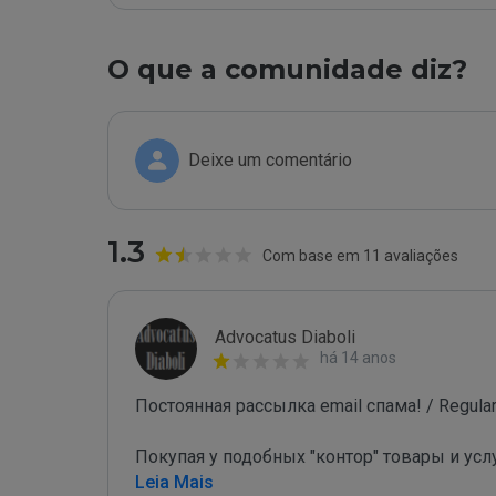
O que a comunidade diz?
Deixe um comentário
1.3
Com base em 11 avaliações
Advocatus Diaboli
há 14 anos
Постоянная рассылка email спама! / Regular 
Покупая у подобных "контор" товары и усл
Leia Mais