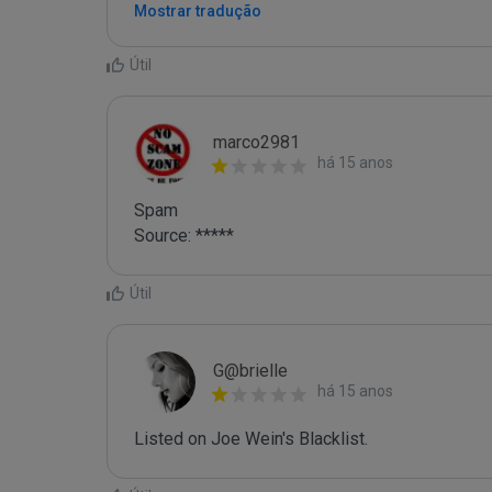
Mostrar tradução
Útil
marco2981
há 15 anos
Spam

Source: *****
Útil
G@brielle
há 15 anos
Listed on Joe Wein's Blacklist.