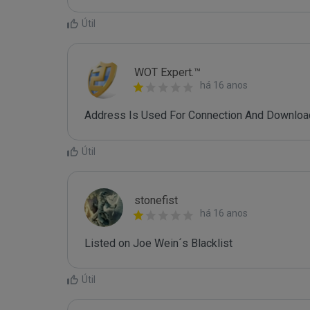
Útil
WOT Expert.™
há 16 anos
Address Is Used For Connection And Downloa
Útil
stonefist
há 16 anos
Listed on Joe Wein´s Blacklist
Útil