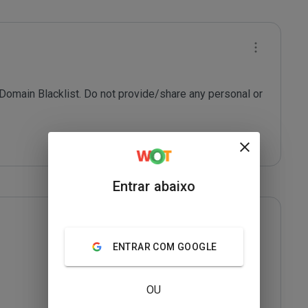
 Domain Blacklist. Do not provide/share any personal or 
Entrar abaixo
ENTRAR COM GOOGLE
OU