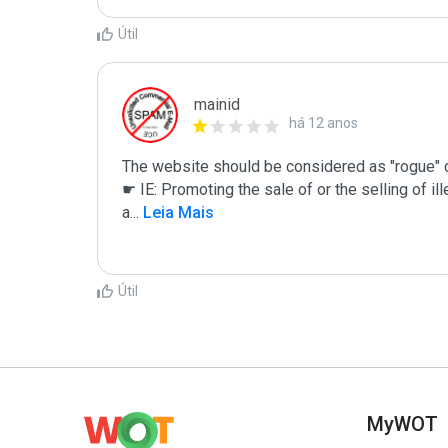
Útil
mainid
há 12 anos
The website should be considered as "rogue" du
☛ IE: Promoting the sale of or the selling of il
a
...
 Leia Mais
Útil
MyWOT