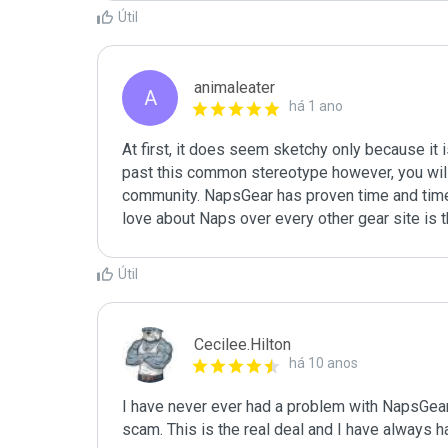
Útil
animaleater
A
há 1 ano
At first, it does seem sketchy only because it i
past this common stereotype however, you will q
community. NapsGear has proven time and time a
love about Naps over every other gear site is 
Útil
Cecilee.Hilton
há 10 anos
I have never ever had a problem with NapsGear a
scam. This is the real deal and I have always 