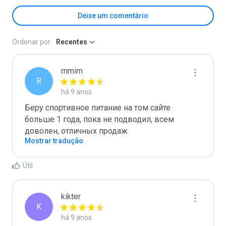
Deixe um comentário
Ordenar por:
Recentes
rnmim
R
há 9 anos
Беру спортивное питание на том сайте 
больше 1 года, пока не подводил, всем 
доволен, отличных продаж
Mostrar tradução
Útil
kikter
K
há 9 anos