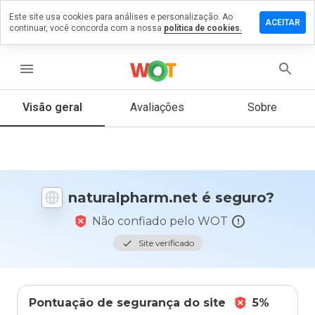
Este site usa cookies para análises e personalização. Ao
e um
ACEITAR
continuar, você concorda com a nossa
política de cookies.
ntário em
alpharm.net
menu
Visão geral
Avaliações
Sobre
De 1
a 5,
que
nota
você
daria
naturalpharm.net é seguro?
a
este
Não confiado pelo WOT
site?
Site verificado
Pontuação de segurança do site
5%