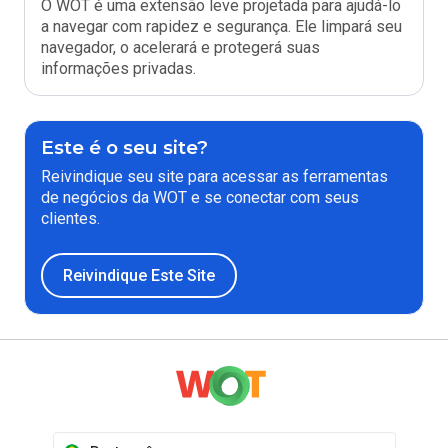
O WOT é uma extensão leve projetada para ajudá-lo
a navegar com rapidez e segurança. Ele limpará seu
navegador, o acelerará e protegerá suas
informações privadas.
Este é o seu site?
Reivindique seu site para acessar as ferramentas
de negócios da WOT e se conectar com seus
clientes.
Reivindique Este Site