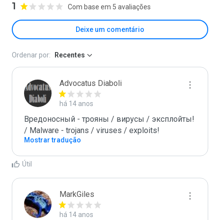
1
Com base em 5 avaliações
Deixe um comentário
Ordenar por:
Recentes
Advocatus Diaboli
há 14 anos
Вредоносный - трояны / вирусы / эксплойты! 
/ Malware - trojans / viruses / exploits!
Mostrar tradução
Útil
MarkGiles
há 14 anos