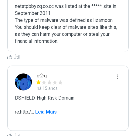
netstpbbyzq.co.cc was listed at the ***** site in 
September 2011

The type of malware was defined as lizamoon

You should keep clear of malware sites like this, 
as they can harm your computer or steal your 
Útil
c۞g
há 15 anos
DSHIELD. High Risk Domain

re:http:/
...
 Leia Mais
Útil