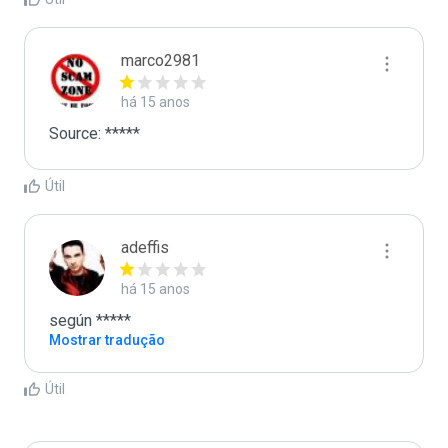
marco2981
há 15 anos
Source: *****
Útil
adeffis
há 15 anos
según *****
Mostrar tradução
Útil