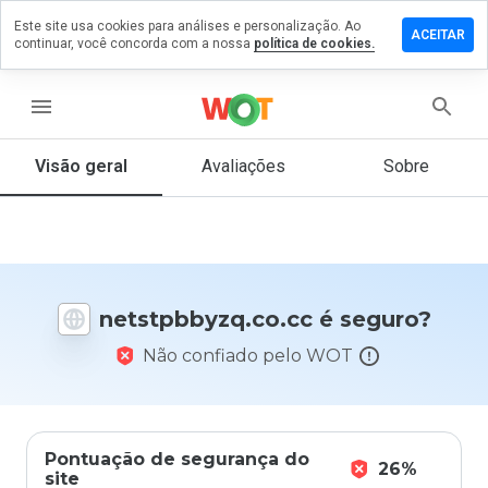
Este site usa cookies para análises e personalização. Ao
 um
ACEITAR
continuar, você concorda com a nossa
política de cookies.
tário em
pbbyzq.co.cc
menu
Visão geral
Avaliações
Sobre
De 1
a 5,
que
nota
você
daria
netstpbbyzq.co.cc é seguro?
a
este
Não confiado pelo WOT
site?
Pontuação de segurança do
26%
site