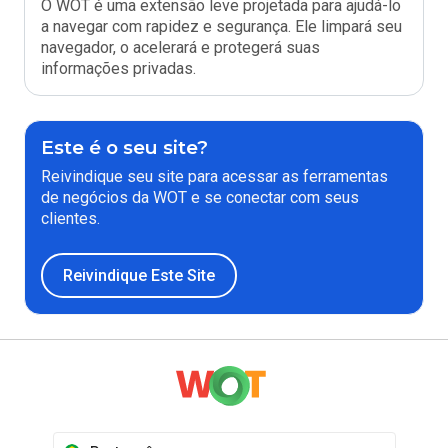
O WOT é uma extensão leve projetada para ajudá-lo
a navegar com rapidez e segurança. Ele limpará seu
navegador, o acelerará e protegerá suas
informações privadas.
Este é o seu site?
Reivindique seu site para acessar as ferramentas
de negócios da WOT e se conectar com seus
clientes.
Reivindique Este Site