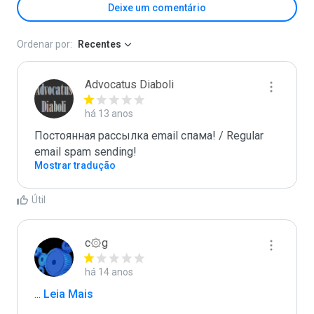
Deixe um comentário
Ordenar por:
Recentes
Advocatus Diaboli
há 13 anos
Постоянная рассылка email спама! / Regular 
email spam sending!
Mostrar tradução
Útil
c۞g
há 14 anos
...
 Leia Mais