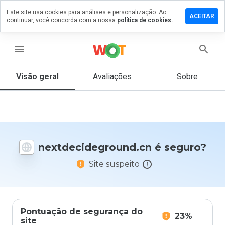
Este site usa cookies para análises e personalização. Ao
um
ACEITAR
continuar, você concorda com a nossa
política de cookies.
ário em
cideground.cn
menu
Visão geral
Avaliações
Sobre
De 1
a 5,
que
nota
você
daria
nextdecideground.cn é seguro?
a
este
Site suspeito
site?
Pontuação de segurança do
23%
site