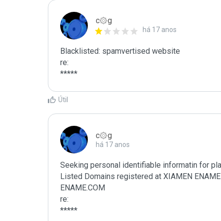
c۞g
há 17 anos
Blacklisted: spamvertised website

re:

*****
Útil
c۞g
há 17 anos
Seeking personal identifiable informatin for p
Listed Domains registered at XIAMEN EN
ENAME.COM

re:

*****