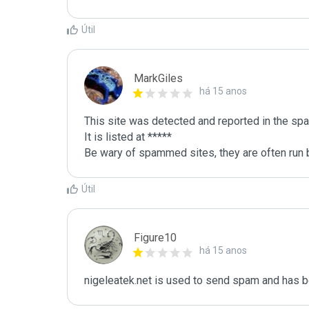
Útil
MarkGiles
há 15 anos
This site was detected and reported in the spa
It is listed at *****

Be wary of spammed sites, they are often run b
Útil
Figure10
há 15 anos
nigeleatek.net is used to send spam and has be