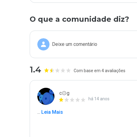
O que a comunidade diz?
Deixe um comentário
1.4
Com base em 4 avaliações
c۞g
há 14 anos
...
 Leia Mais