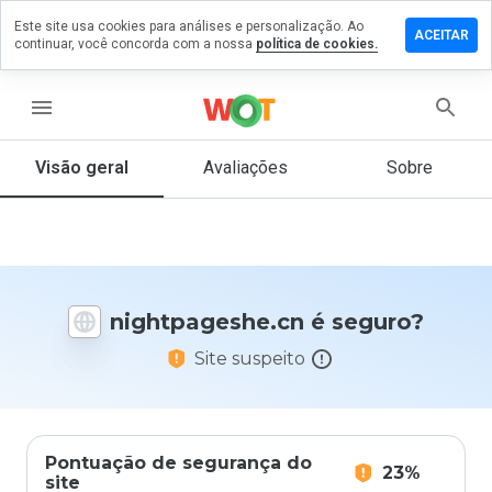
Este site usa cookies para análises e personalização. Ao
e um
ACEITAR
continuar, você concorda com a nossa
política de cookies.
ntário em
tpageshe.cn
menu
Visão geral
Avaliações
Sobre
De 1
a 5,
que
nota
você
daria
nightpageshe.cn é seguro?
a
este
Site suspeito
site?
Pontuação de segurança do
23%
site