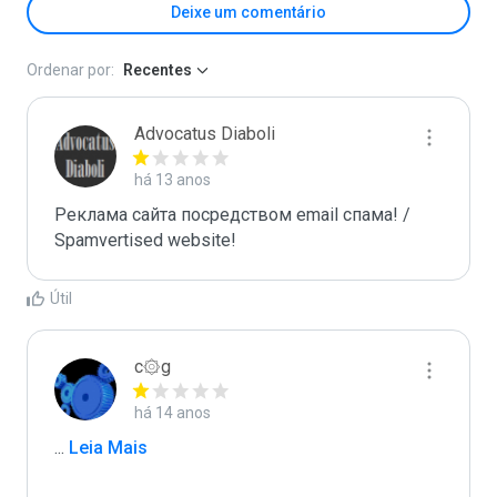
Deixe um comentário
Ordenar por:
Recentes
Advocatus Diaboli
há 13 anos
Реклама сайта посредством email спама! / 
Spamvertised website!
Útil
c۞g
há 14 anos
...
 Leia Mais