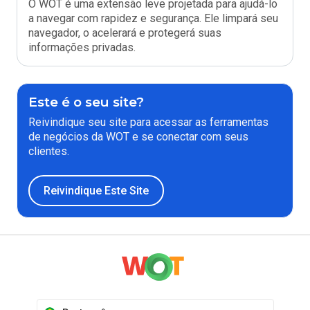
O WOT é uma extensão leve projetada para ajudá-lo
a navegar com rapidez e segurança. Ele limpará seu
navegador, o acelerará e protegerá suas
informações privadas.
Este é o seu site?
Reivindique seu site para acessar as ferramentas
de negócios da WOT e se conectar com seus
clientes.
Reivindique Este Site