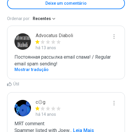
Deixe um comentário
Ordenar por:
Recentes
Advocatus Diaboli
há 13 anos
Постоянная рассылка email спама! / Regular 
email spam sending!
Mostrar tradução
Útil
c۞g
há 14 anos
MRT comment:

Spammer listed with Joew
...
 Leia Mais