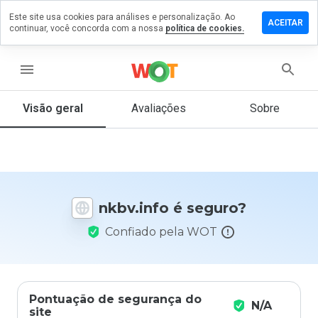
Este site usa cookies para análises e personalização. Ao
ixe um
ACEITAR
continuar, você concorda com a nossa
política de cookies.
mentário
m
bv.info
menu
Visão geral
Avaliações
Sobre
De 1
a 5,
que
nota
você
nkbv.info é seguro?
daria
a
Confiado pela WOT
este
site?
Pontuação de segurança do
N/A
site