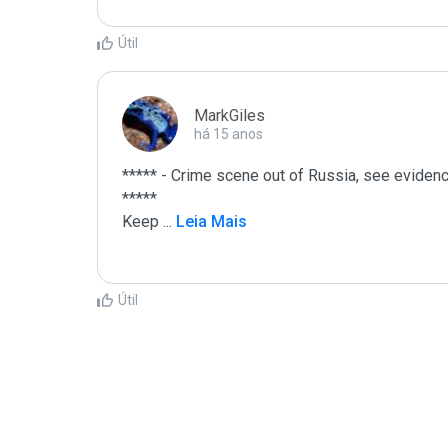
Útil
MarkGiles
há 15 anos
***** - Crime scene out of Russia, see evidence
*****

Keep 
...
 Leia Mais
Útil