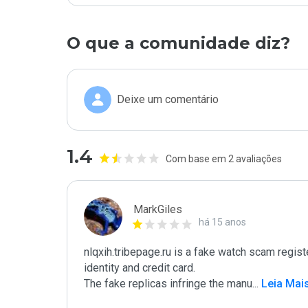
O que a comunidade diz?
Deixe um comentário
1.4
Com base em 2 avaliações
MarkGiles
há 15 anos
nlqxih.tribepage.ru is a fake watch scam registe
identity and credit card.

The fake replicas infringe the manu
...
 Leia Mai