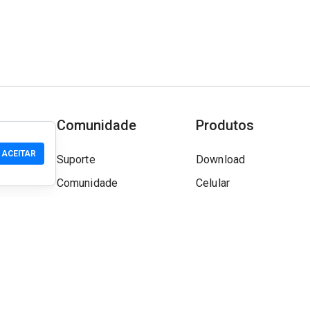
Comunidade
Produtos
ACEITAR
Suporte
Download
Comunidade
Celular
Wiki
Desenvolvedor
Reivindicar um Site
Verificação de segura