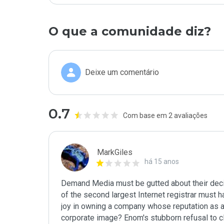
O que a comunidade diz?
Deixe um comentário
0.7
Com base em 2 avaliações
MarkGiles
há 15 anos
Demand Media must be gutted about their decisi
of the second largest Internet registrar must ha
joy in owning a company whose reputation as a s
corporate image? Enom's stubborn refusal to cl