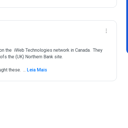
n the  iWeb Technologies network in Canada.  They 
fs the (UK) Northern Bank site.  

ght these.  
...
 Leia Mais