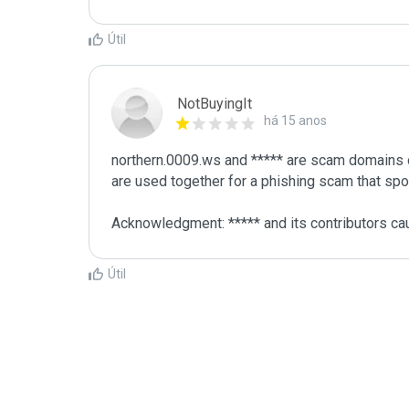
Útil
NotBuyingIt
há 15 anos
northern.0009.ws and ***** are scam domains o
are used together for a phishing scam that spoo
Acknowledgment: ***** and its contributors cau
Útil