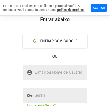
Este site usa cookies para análises e personalização. Ao
ixe um
ACEITAR
continuar, você concorda com a nossa
política de cookies.
mentário
m
Entrar abaixo
rti.info
menu
Visão geral
Avaliações
Sobre
ENTRAR COM GOOGLE
De 1
a 5,
OU
que
nota
você
norti.info é seguro?
daria
E-mail ou Nome de Usuário
a
Confiado pela WOT
este
site?
Senha
Pontuação de segurança do
N/A
Esqueceu a Senha?
site