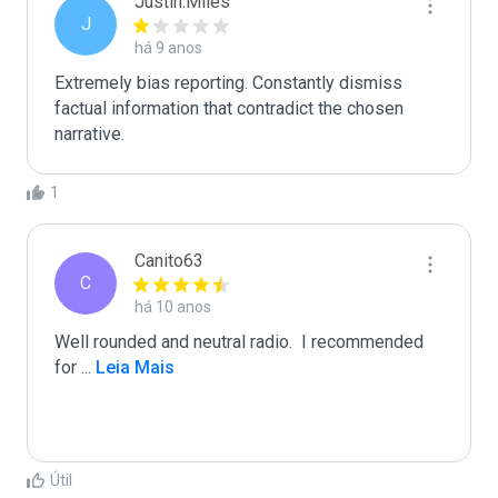
Justin.Miles
J
há 9 anos
Extremely bias reporting. Constantly dismiss 
factual information that contradict the chosen 
narrative.
1
Canito63
C
há 10 anos
Well rounded and neutral radio.  I recommended 
for 
...
 Leia Mais
Útil