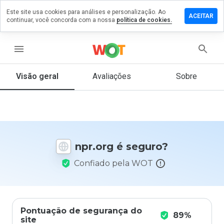
Este site usa cookies para análises e personalização. Ao
ixe um
ACEITAR
continuar, você concorda com a nossa
política de cookies.
mentário
 npr.org
menu
Visão geral
Avaliações
Sobre
De 1
a 5,
que
nota
você
daria
npr.org é seguro?
a
este
Confiado pela WOT
site?
Pontuação de segurança do
89%
site