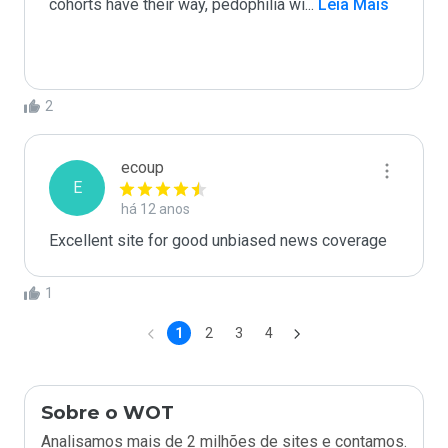
cohorts have their way, pedophilia wi
...
 Leia Mais
2
ecoup
E
há 12 anos
Excellent site for good unbiased news coverage
1
1
2
3
4
Sobre o WOT
Analisamos mais de 2 milhões de sites e contamos.