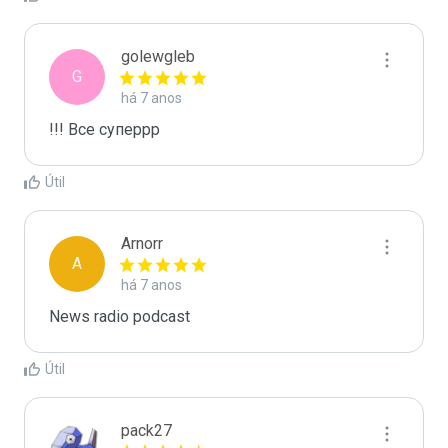
golewgleb
G
há 7 anos
!!! Все суперрр
Útil
Arnorr
A
há 7 anos
News radio podcast
Útil
pack27