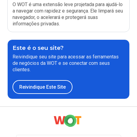
O WOT é uma extensão leve projetada para ajudá-lo
a navegar com rapidez e segurança. Ele limpará seu
navegador, o acelerará e protegerá suas
informações privadas.
Este é o seu site?
Reivindique seu site para acessar as ferramentas
de negócios da WOT e se conectar com seus
clientes.
Reivindique Este Site