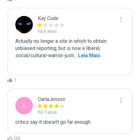
Kay Cude
há 6 anos
Actually no longer a site in which to obtain 
unbiased reporting, but is now a liberal, 
social/cultural-warrior-justi
...
 Leia Mais
1
DarlaJenson
D
há 7 anos
critics say it doesn't go far enough.
Útil