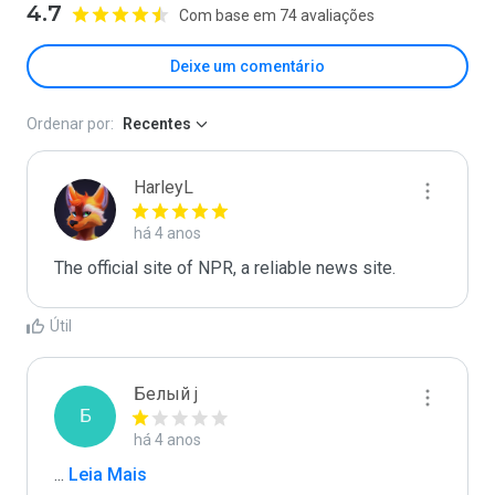
4.7
Com base em 74 avaliações
Deixe um comentário
Ordenar por:
Recentes
HarleyL
há 4 anos
The official site of NPR, a reliable news site.
Útil
Белый j
Б
há 4 anos
...
 Leia Mais