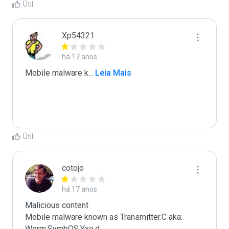
Útil
Xp54321
há 17 anos
Mobile malware k
...
 Leia Mais
Útil
cotojo
há 17 anos
Malicious content

Mobile malware known as Transmitter.C aka: 
Worm.SymbOS.Yxe.d
