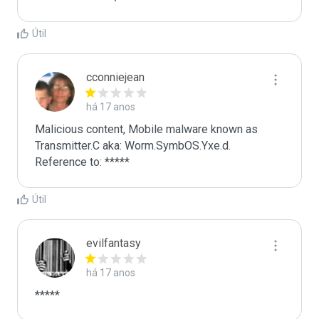
Útil
cconniejean
há 17 anos
Malicious content, Mobile malware known as 
Transmitter.C aka: Worm.SymbOS.Yxe.d. 
Reference to: *****
Útil
evilfantasy
há 17 anos
*****