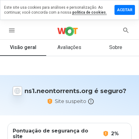
Este site usa cookies para análises e personalização. Ao
um
ACEITAR
continuar, você concorda com a nossa
política de cookies.
ário em
ntorrents.org
menu
Visão geral
Avaliações
Sobre
De 1
a 5,
que
nota
você
daria
ns1.neontorrents.org é seguro?
a
este
Site suspeito
site?
Pontuação de segurança do
2%
site