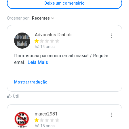
Deixe um comentário
Ordenar por:
Recentes
Advocatus Diaboli
há 14 anos
Постоянная рассылка email спама! / Regular 
emai
...
 Leia Mais
Mostrar tradução
Útil
marco2981
há 15 anos