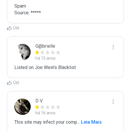
Spam

Source: *****
Útil
G@brielle
há 15 anos
Listed on Joe Wein's Blacklist.
Útil
D V
há 16 anos
This site may infect your comp
...
 Leia Mais