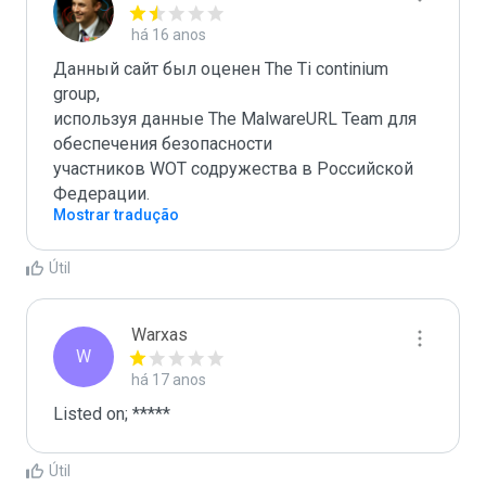
há 16 anos
Данный сайт был оценен The Ti continium 
group,

используя данные The MalwareURL Team для 
обеспечения безопасности 

участников WOT содружества в Российской 
Федерации.
Mostrar tradução
Útil
Warxas
W
há 17 anos
Listed on; *****
Útil