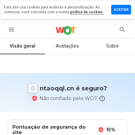
Este site usa cookies para análises e personalização. Ao
ixe um
ACEITAR
continuar, você concorda com a nossa
política de cookies.
mentário
m
aoqql.cn
menu
Visão geral
Avaliações
Sobre
De 1
a 5,
que
nota
você
ntaoqql.cn é seguro?
daria
a
Não confiado pelo WOT
este
site?
Pontuação de segurança do
15%
site