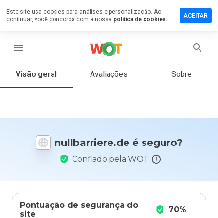
Este site usa cookies para análises e personalização. Ao
xe um
ACEITAR
continuar, você concorda com a nossa
política de cookies.
entário
barriere.de
menu
Visão geral
Avaliações
Sobre
De 1
a 5,
que
nota
você
nullbarriere.de é seguro?
daria
a
Confiado pela WOT
este
site?
Pontuação de segurança do
70%
site