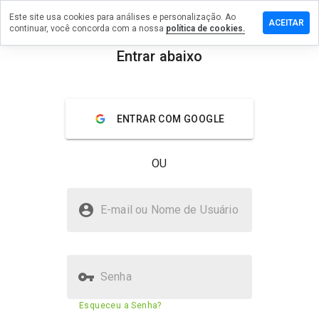
Este site usa cookies para análises e personalização. Ao
xe um
ACEITAR
continuar, você concorda com a nossa
política de cookies.
entário em
nlite24.ru
Entrar abaixo
menu
Visão geral
Avaliações
Sobre
ENTRAR COM GOOGLE
De 1
a 5,
que
OU
nota
você
daria
obmenlite24.ru é seguro?
a
E-mail ou Nome de Usuário
este
Site desconhecido
site?
Senha
Pontuação de segurança do
N/A
Esqueceu a Senha?
site