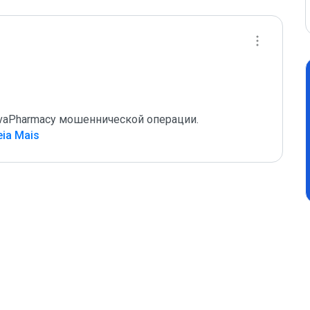
vaPharmacy мошеннической операции.

eia Mais