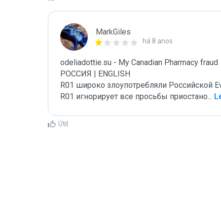
MarkGiles
há 8 anos
odeliadottie.su - My Canadian Pharmacy fraud

РОССИЯ | ENGLISH

R01 широко злоупотребляли Российской E
R01 игнорирует все просьбы приостано
...
 L
Útil