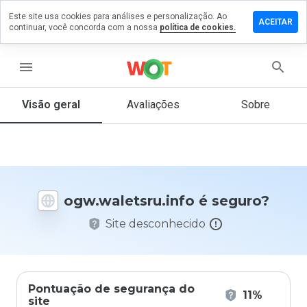
Este site usa cookies para análises e personalização. Ao
e um
ACEITAR
continuar, você concorda com a nossa
política de cookies.
tário em
aletsru.info
menu
Visão geral
Avaliações
Sobre
De 1
a 5,
que
nota
você
daria
ogw.waletsru.info é seguro?
a
este
Site desconhecido
site?
Pontuação de segurança do
11%
site