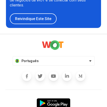
de negócios da WOT e se conectar com seus
clientes.
Reivindique Este Site
Português