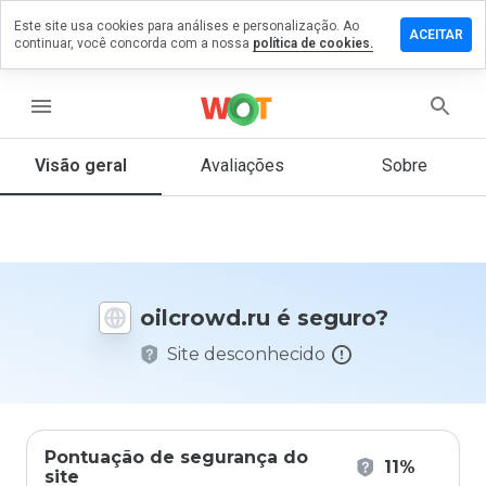
Este site usa cookies para análises e personalização. Ao
ixe um
ACEITAR
continuar, você concorda com a nossa
política de cookies.
mentário
m
lcrowd.ru
menu
Visão geral
Avaliações
Sobre
De 1
a 5,
que
nota
você
oilcrowd.ru é seguro?
daria
a
Site desconhecido
este
site?
Pontuação de segurança do
11%
site