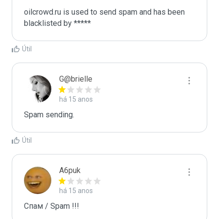
oilcrowd.ru is used to send spam and has been 
blacklisted by ***** 
Útil
G@brielle
há 15 anos
Spam sending.
Útil
A6puk
há 15 anos
Спам / Spam !!!