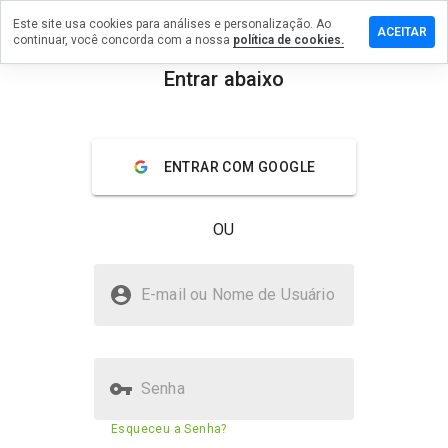
Este site usa cookies para análises e personalização. Ao
ixe um
ACEITAR
continuar, você concorda com a nossa
política de cookies.
mentário
m
Entrar abaixo
uxyb.cn
menu
Visão geral
Avaliações
Sobre
ENTRAR COM GOOGLE
De 1
a 5,
OU
que
nota
você
omuxyb.cn é seguro?
daria
E-mail ou Nome de Usuário
a
Site desconhecido
este
site?
Senha
Pontuação de segurança do
23%
Esqueceu a Senha?
site