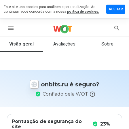
Este site usa cookies para análises e personalização. Ao
ixe um
ACEITAR
continuar, você concorda com a nossa
política de cookies.
mentário
m
bits.ru
menu
Visão geral
Avaliações
Sobre
De 1
a 5,
que
nota
você
onbits.ru é seguro?
daria
a
Confiado pela WOT
este
site?
Pontuação de segurança do
23%
site