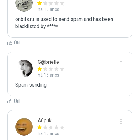
há 15 anos
onbits.ru is used to send spam and has been 
blacklisted by ***** 
Útil
G@brielle
há 15 anos
Spam sending.
Útil
A6puk
há 15 anos