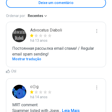
Deixe um comentário
Ordenar por:
Recentes
Advocatus Diaboli
há 13 anos
Постоянная рассылка email спама! / Regular 
email spam sending!
Mostrar tradução
Útil
c۞g
há 14 anos
MRT comment:

Spammer listed with Joew
...
 Leia Mais