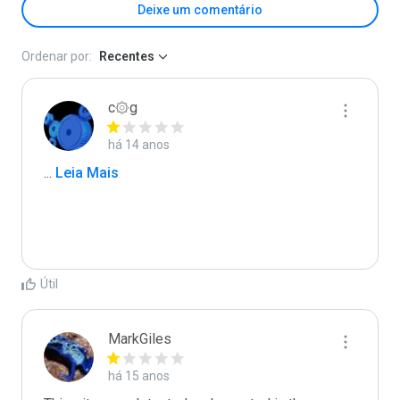
Deixe um comentário
Ordenar por:
Recentes
c۞g
há 14 anos
...
 Leia Mais
Útil
MarkGiles
há 15 anos