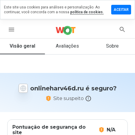
Este site usa cookies para análises e personalização. Ao
e um
ACEITAR
continuar, você concorda com a nossa
política de cookies.
ntário em
eharv46d.ru
menu
Visão geral
Avaliações
Sobre
De 1
a 5,
que
nota
você
daria
onlineharv46d.ru é seguro?
a
este
Site suspeito
site?
Pontuação de segurança do
N/A
site