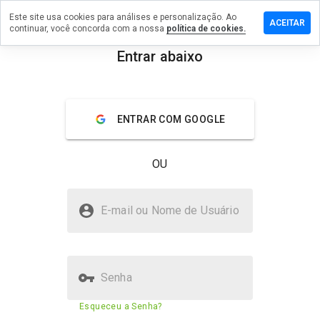
Este site usa cookies para análises e personalização. Ao
um
ACEITAR
continuar, você concorda com a nossa
política de cookies.
ário em
rishnah17a.ru
Entrar abaixo
menu
Visão geral
Avaliações
Sobre
ENTRAR COM GOOGLE
De 1
a 5,
que
OU
nota
você
daria
onlinekrishnah17a.ru é seguro?
a
E-mail ou Nome de Usuário
este
Não confiado pelo WOT
site?
Senha
Pontuação de segurança do
20%
Esqueceu a Senha?
site