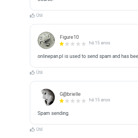
Útil
Figure10
há 15 anos
onlinepan.pl is used to send spam and has been
Útil
G@brielle
há 15 anos
Spam sending.
Útil