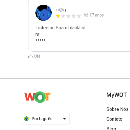
c۞g
há 17 anos
Listed on Spam blacklist

re:

*****
Útil
MyWOT
Sobre Nós
Português
Contato
Blog