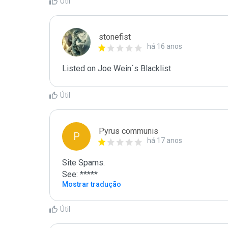
Útil
stonefist
há 16 anos
Listed on Joe Wein´s Blacklist
Útil
Pyrus communis
P
há 17 anos
Site Spams.

See: *****
Mostrar tradução
Útil