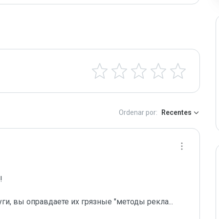
Ordenar por:
Recentes
 

уги, вы оправдаете их грязные "методы рекла
...