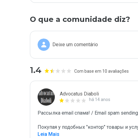
O que a comunidade diz?
Deixe um comentário
1.4
Com base em 10 avaliações
Advocatus Diaboli
há 14 anos
Рассылка email спама! / Email spam sending!
Покупая у подобных "контор" товары и усл
Leia Mais