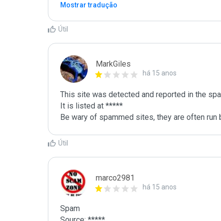
Mostrar tradução
Útil
MarkGiles
há 15 anos
This site was detected and reported in the spa
It is listed at *****

Be wary of spammed sites, they are often run b
Útil
marco2981
há 15 anos
Spam

Source: *****