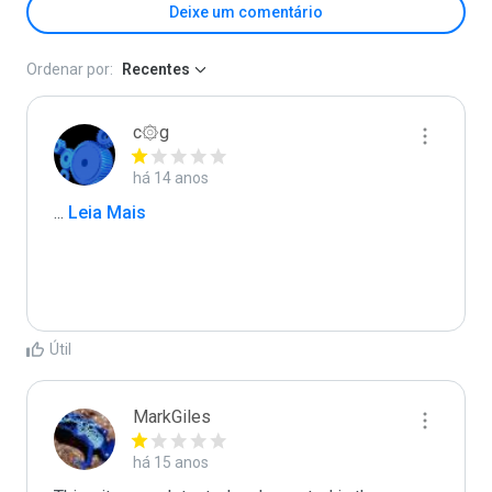
Deixe um comentário
Ordenar por:
Recentes
c۞g
há 14 anos
...
 Leia Mais
Útil
MarkGiles
há 15 anos