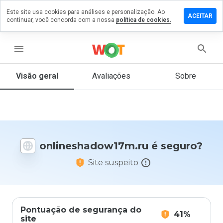
Este site usa cookies para análises e personalização. Ao
um
ACEITAR
continuar, você concorda com a nossa
política de cookies.
ário em
shadow17m.ru
menu
Visão geral
Avaliações
Sobre
De 1
a 5,
que
nota
você
daria
onlineshadow17m.ru é seguro?
a
este
Site suspeito
site?
Pontuação de segurança do
41%
site