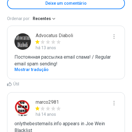
Deixe um comentário
Ordenar por:
Recentes
Advocatus Diaboli
há 13 anos
Постоянная рассылка email спама! / Regular 
email spam sending!
Mostrar tradução
Útil
marco2981
há 14 anos
onlythebestemails.info appears in Joe Wein 
Blacklist
