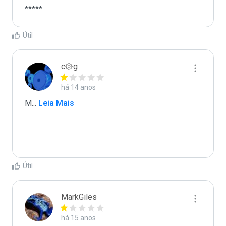
*****
Útil
c۞g
há 14 anos
M
...
 Leia Mais
Útil
MarkGiles
há 15 anos