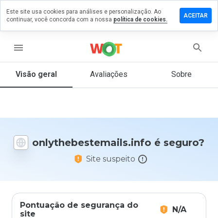
Este site usa cookies para análises e personalização. Ao
m comentário
ACEITAR
continuar, você concorda com a nossa
política de cookies.
estemails.info
menu
Visão geral
Avaliações
Sobre
De 1
a 5,
que
nota
você
daria
onlythebestemails.info é seguro?
a
este
Site suspeito
site?
Pontuação de segurança do
N/A
site