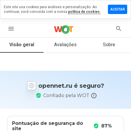
Este site usa cookies para análises e personalização. Ao
ixe um
ACEITAR
continuar, você concorda com a nossa
política de cookies.
mentário
m
ennet.ru
menu
Visão geral
Avaliações
Sobre
De 1
a 5,
que
nota
você
opennet.ru é seguro?
daria
a
Confiado pela WOT
este
site?
Pontuação de segurança do
87%
site