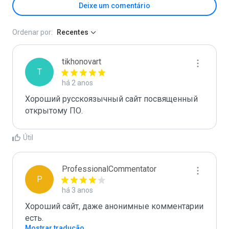
Deixe um comentário
Ordenar por:
Recentes
tikhonovart
T
há 2 anos
Хороший русскоязычный сайт посвященный 
открытому ПО.
Útil
ProfessionalCommentator
P
há 3 anos
Хороший сайт, даже анонимные комментарии 
есть.
Mostrar tradução