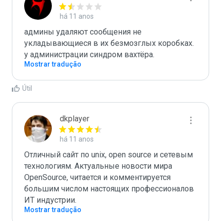
há 11 anos
админы удаляют сообщения не 
укладывающиеся в их безмозглых коробках. 
у администрации синдром вахтёра.
Mostrar tradução
Útil
dkplayer
há 11 anos
Отличный сайт по unix, open source и сетевым 
технологиям. Актуальные новости мира 
OpenSource, читается и комментируется 
большим числом настоящих профессионалов 
ИТ индустрии.
Mostrar tradução