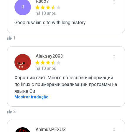
Rad87
R
há 10 anos
Good russian site with long history
1
Aleksey2093
há 10 anos
Хороший сайт. Много полезной информации 
по linux с примерами реализации программ на 
языке Си
Mostrar tradução
2
AnimusPEXUS