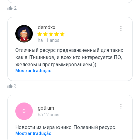
2
demdxx
há 11 anos
Отличный ресурс предназначенный для таких 
как я ITишников, и всех кто интересуется ПО, 
железом и программированием ))
Mostrar tradução
3
gotlium
G
há 12 anos
Новости из мира юникс. Полезный ресурс.
Mostrar tradução