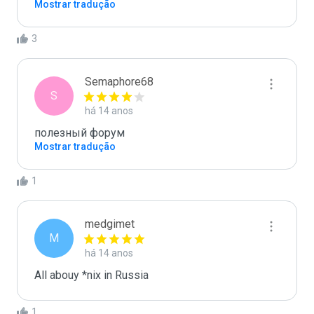
Mostrar tradução
3
Semaphore68
S
há 14 anos
полезный форум
Mostrar tradução
1
medgimet
M
há 14 anos
All abouy *nix in Russia
1