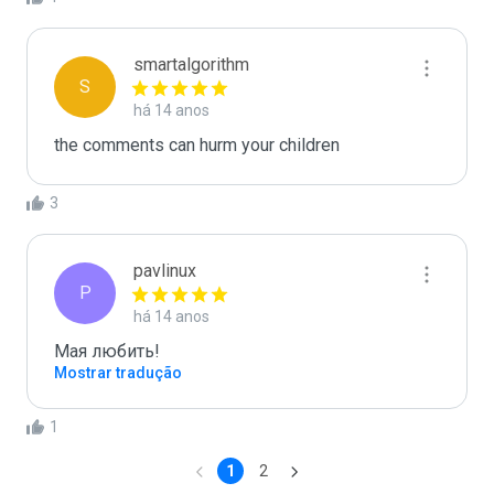
smartalgorithm
S
há 14 anos
3
pavlinux
P
há 14 anos
Мая любить! 
Mostrar tradução
1
1
2