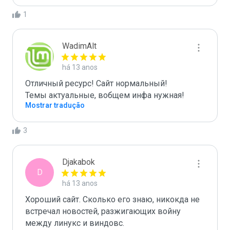
1
WadimAlt
há 13 anos
Отличный ресурс! Сайт нормальный!

Темы актуальные, вобщем инфа нужная!
Mostrar tradução
3
Djakabok
D
há 13 anos
Хороший сайт. Сколько его знаю, никокда не 
встречал новостей, разжигающих войну 
между линукс и виндовс.