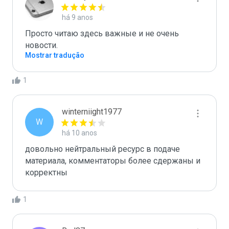
há 9 anos
Просто читаю здесь важные и не очень 
новости.
Mostrar tradução
1
winterniight1977
W
há 10 anos
довольно нейтральный ресурс в подаче 
материала, комментаторы более сдержаны и 
корректны
1