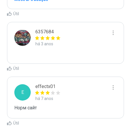
Útil
6357684
há 3 anos
Útil
effectx01
E
há 7 anos
Норм сайт
Útil