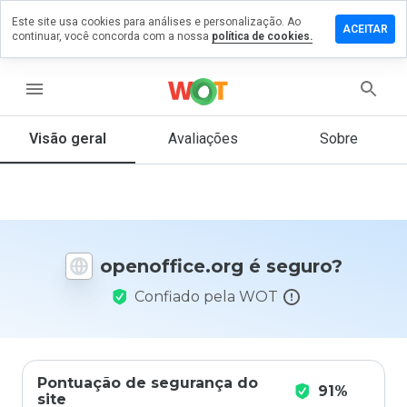
Este site usa cookies para análises e personalização. Ao
xe um
ACEITAR
continuar, você concorda com a nossa
política de cookies.
entário
office.org
menu
Visão geral
Avaliações
Sobre
De 1
a 5,
que
nota
você
openoffice.org é seguro?
daria
a
Confiado pela WOT
este
site?
Pontuação de segurança do
91%
site