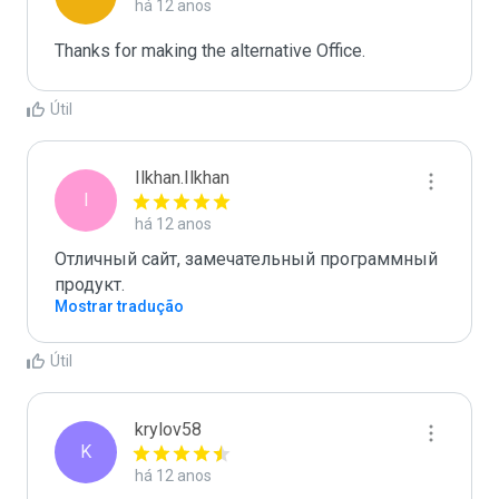
há 12 anos
Thanks for making the alternative Office.
Útil
Ilkhan.Ilkhan
I
há 12 anos
Отличный сайт, замечательный программный 
продукт.
Mostrar tradução
Útil
krylov58
K
há 12 anos