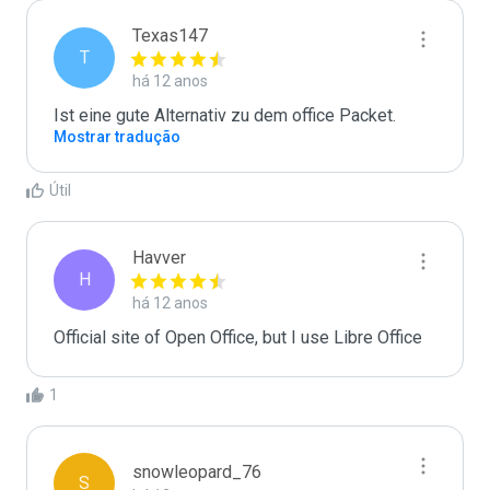
Texas147
T
há 12 anos
Ist eine gute Alternativ zu dem office Packet.
Mostrar tradução
Útil
Havver
H
há 12 anos
Official site of Open Office, but I use Libre Office 
1
snowleopard_76
S