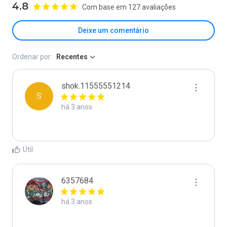
4.8
Com base em 127 avaliações
Deixe um comentário
Ordenar por:
Recentes
shok.11555551214
S
há 3 anos
Útil
6357684
há 3 anos