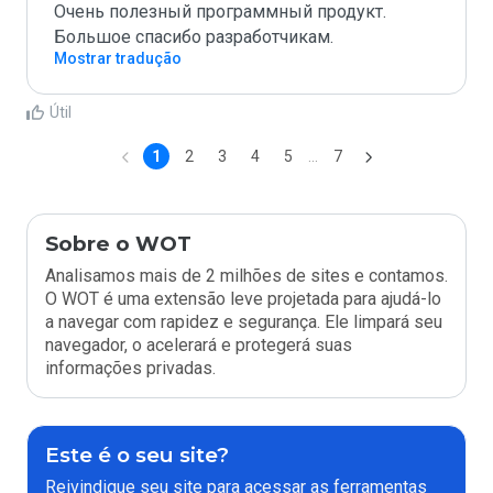
Очень полезный программный продукт. 
Большое спасибо разработчикам.
Mostrar tradução
Útil
1
2
3
4
5
...
7
Sobre o WOT
Analisamos mais de 2 milhões de sites e contamos.
O WOT é uma extensão leve projetada para ajudá-lo
a navegar com rapidez e segurança. Ele limpará seu
navegador, o acelerará e protegerá suas
informações privadas.
Este é o seu site?
Reivindique seu site para acessar as ferramentas