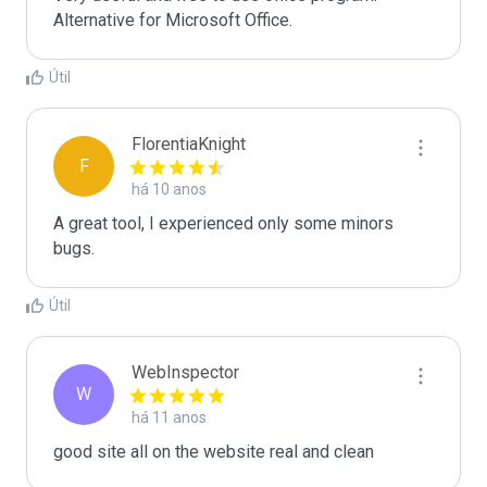
Alternative for Microsoft Office.
Útil
FlorentiaKnight
F
há 10 anos
A great tool, I experienced only some minors 
bugs.
Útil
WebInspector
W
há 11 anos