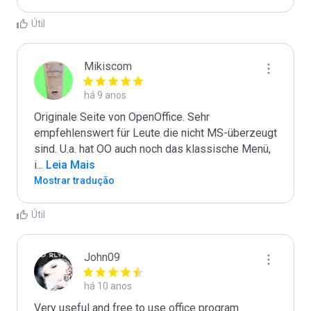
Útil
Mikiscom
há 9 anos
Originale Seite von OpenOffice. Sehr 
empfehlenswert für Leute die nicht MS-überzeugt 
sind. U.a. hat OO auch noch das klassische Menü, 
i
...
 Leia Mais
Mostrar tradução
Útil
John09
há 10 anos
Very useful and free to use office program. 