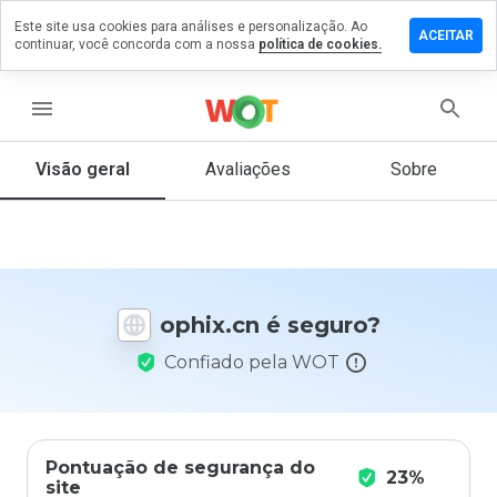
Este site usa cookies para análises e personalização. Ao
ixe um
ACEITAR
continuar, você concorda com a nossa
política de cookies.
mentário
m
hix.cn
menu
Visão geral
Avaliações
Sobre
De 1
a 5,
que
nota
você
ophix.cn é seguro?
daria
a
Confiado pela WOT
este
site?
Pontuação de segurança do
23%
site