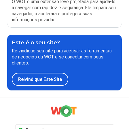
O WOT é uma extensão leve projetada para ajudá-lo
a navegar com rapidez e segurança. Ele limpará seu
navegador, o acelerará e protegerá suas
informações privadas.
Este é o seu site?
Reivindique seu site para acessar as ferramentas
de negócios da WOT e se conectar com seus
clientes.
Reivindique Este Site