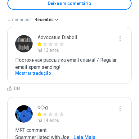
Deixe um comentário
Ordenar por:
Recentes
Advocatus Diaboli
há 13 anos
Постоянная рассылка email спама! / Regular 
email spam sending!
Mostrar tradução
Útil
c۞g
há 14 anos
MRT comment:

Spammer listed with Joe
...
 Leia Mais