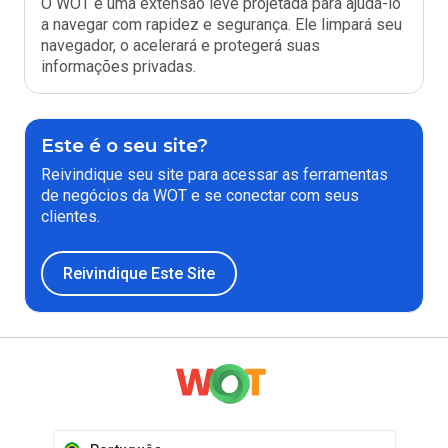
O WOT é uma extensão leve projetada para ajudá-lo
a navegar com rapidez e segurança. Ele limpará seu
navegador, o acelerará e protegerá suas
informações privadas.
Este é o seu site?
Reivindique seu site para acessar as ferramentas
de negócios da WOT e se conectar com seus
clientes.
Reivindique Este Site