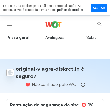
Este site usa cookies para análises e personalização. Ao
ixe um
ACEITAR
continuar, você concorda com a nossa
política de cookies.
mentário
m
iginal-
menu
agra-
skret.in
Visão geral
Avaliações
Sobre
De 1
a 5,
que
original-viagra-diskret.in é
nota
seguro?
você
daria
Não confiado pelo WOT
a
este
site?
Pontuação de segurança do site
1%