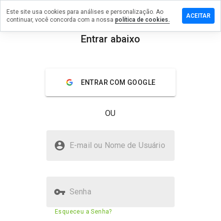
Este site usa cookies para análises e personalização. Ao
ixe um
ACEITAR
continuar, você concorda com a nossa
política de cookies.
mentário
Entrar abaixo
rovtaxi.ru
menu
Visão geral
Avaliações
Sobre
ENTRAR COM GOOGLE
De 1
a 5,
OU
que
nota
você
ostrovtaxi.ru é seguro?
daria
E-mail ou Nome de Usuário
a
Confiado pela WOT
este
site?
Senha
Pontuação de segurança do
43%
Esqueceu a Senha?
site