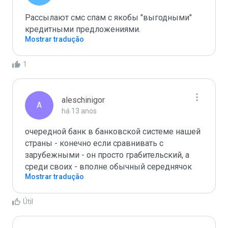
Рассылают смс спам с якобы "выгодными" 
кредитными предложениями.
Mostrar tradução
1
aleschinigor
A
há 13 anos
очередной банк в банковской системе нашей 
страны - конечно если сравнивать с 
зарубежными - он просто грабительский, а 
среди своих - вполне обычный середнячок
Mostrar tradução
Útil