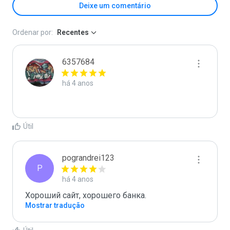
Deixe um comentário
Ordenar por:
Recentes
6357684
há 4 anos
Útil
pograndrei123
P
há 4 anos
Хороший сайт, хорошего банка.
Mostrar tradução