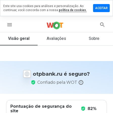
Este site usa cookies para análises e personalização. Ao
ixe um
ACEITAR
continuar, você concorda com a nossa
política de cookies.
mentário
m
pbank.ru
menu
Visão geral
Avaliações
Sobre
De 1
a 5,
que
nota
você
otpbank.ru é seguro?
daria
a
Confiado pela WOT
este
site?
Pontuação de segurança do
82%
site