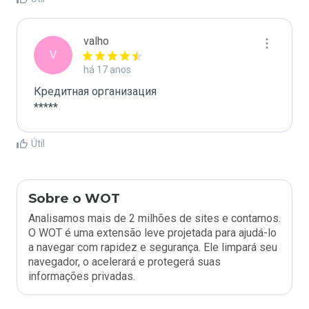
valho
V
há 17 anos
Кредитная организация

*****
Útil
Sobre o WOT
Analisamos mais de 2 milhões de sites e contamos.
O WOT é uma extensão leve projetada para ajudá-lo
a navegar com rapidez e segurança. Ele limpará seu
navegador, o acelerará e protegerá suas
informações privadas.