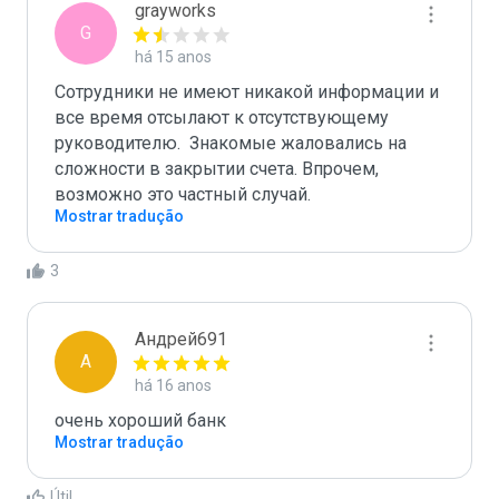
grayworks
G
há 15 anos
Сотрудники не имеют никакой информации и 
все время отсылают к отсутствующему 
руководителю.  Знакомые жаловались на 
сложности в закрытии счета. Впрочем, 
возможно это частный случай.
Mostrar tradução
3
Андрей691
А
há 16 anos
Mostrar tradução
Útil