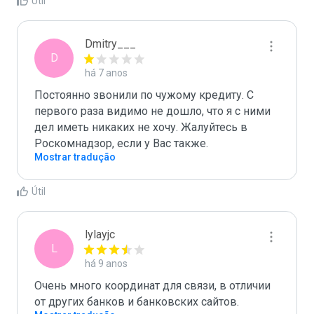
Útil
Dmitry___
D
há 7 anos
Постоянно звонили по чужому кредиту. С 
первого раза видимо не дошло, что я с ними 
дел иметь никаких не хочу. Жалуйтесь в 
Роскомнадзор, если у Вас также. 
Mostrar tradução
Útil
lylayjc
L
há 9 anos
Очень много координат для связи, в отличии 
от других банков и банковских сайтов.