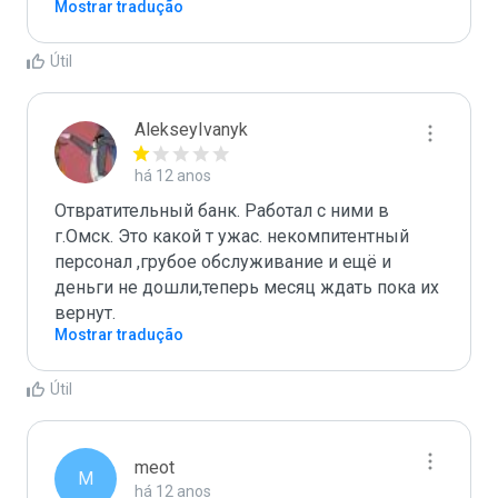
Mostrar tradução
Útil
AlekseyIvanyk
há 12 anos
Отвратительный банк. Работал с ними в 
г.Омск. Это какой т ужас. некомпитентный 
персонал ,грубое обслуживание и ещё и 
деньги не дошли,теперь месяц ждать пока их 
вернут.
Mostrar tradução
Útil
meot
M
há 12 anos