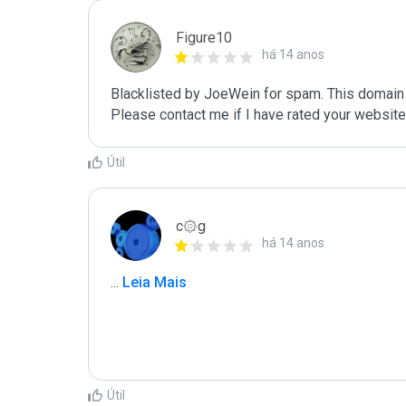
Figure10
há 14 anos
Blacklisted by JoeWein for spam. This domain 
Please contact me if I have rated your website i
Útil
c۞g
há 14 anos
...
 Leia Mais
Útil