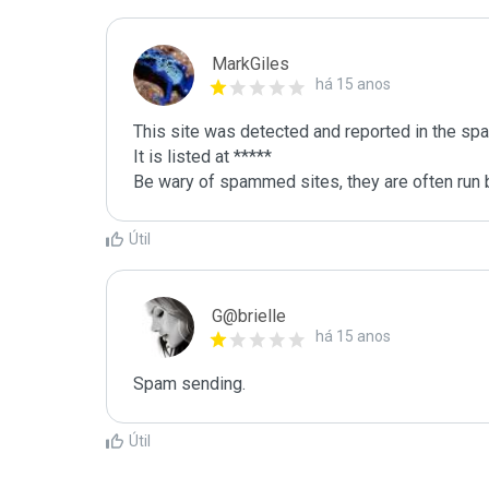
MarkGiles
há 15 anos
This site was detected and reported in the spa
It is listed at *****

Be wary of spammed sites, they are often run b
Útil
G@brielle
há 15 anos
Spam sending.
Útil