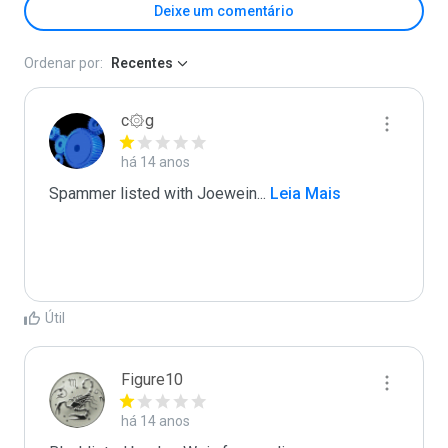
Deixe um comentário
Ordenar por:
Recentes
c۞g
há 14 anos
Spammer listed with Joewein
...
 Leia Mais
Útil
Figure10
há 14 anos