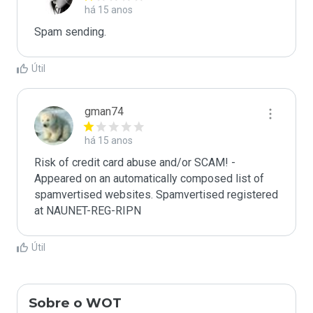
há 15 anos
Spam sending.
Útil
gman74
há 15 anos
Risk of credit card abuse and/or SCAM! -

Appeared on an automatically composed list of 
spamvertised websites. Spamvertised registered 
at NAUNET-REG-RIPN
Útil
Sobre o WOT