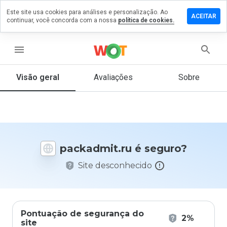
Este site usa cookies para análises e personalização. Ao
ixe um
ACEITAR
continuar, você concorda com a nossa
política de cookies.
mentário
kadmit.ru
menu
Visão geral
Avaliações
Sobre
De 1
a 5,
que
nota
você
packadmit.ru é seguro?
daria
a
Site desconhecido
este
site?
Pontuação de segurança do
2%
site