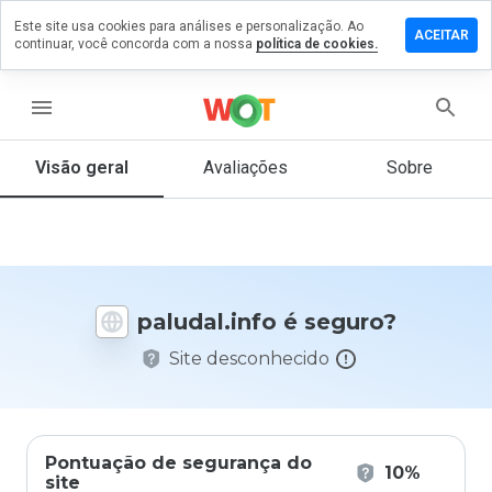
Este site usa cookies para análises e personalização. Ao
ixe um
ACEITAR
continuar, você concorda com a nossa
política de cookies.
mentário
m
ludal.info
menu
Visão geral
Avaliações
Sobre
De 1
a 5,
que
nota
você
paludal.info é seguro?
daria
a
Site desconhecido
este
site?
Pontuação de segurança do
10%
site