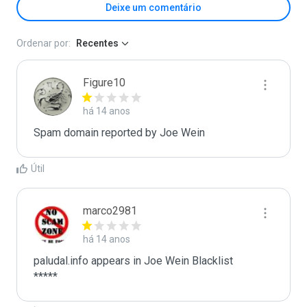
Deixe um comentário
Ordenar por:
Recentes
Figure10
há 14 anos
Spam domain reported by Joe Wein
Útil
marco2981
há 14 anos
paludal.info appears in Joe Wein Blacklist

*****