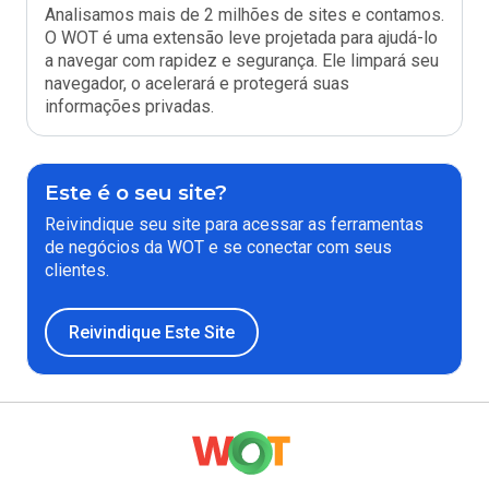
Analisamos mais de 2 milhões de sites e contamos.
O WOT é uma extensão leve projetada para ajudá-lo
a navegar com rapidez e segurança. Ele limpará seu
navegador, o acelerará e protegerá suas
informações privadas.
Este é o seu site?
Reivindique seu site para acessar as ferramentas
de negócios da WOT e se conectar com seus
clientes.
Reivindique Este Site