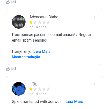
Útil
Advocatus Diaboli
há 14 anos
Постоянная рассылка email спама! / Regular 
email spam sending!

Покупая у
...
 Leia Mais
Mostrar tradução
Útil
c۞g
há 14 anos
Spammer listed with Joewein
...
 Leia Mais