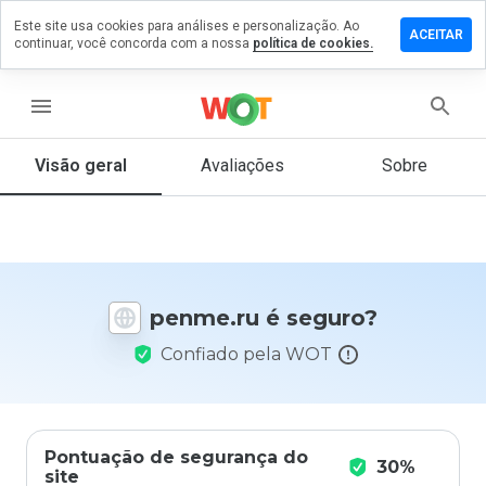
Este site usa cookies para análises e personalização. Ao
ixe um
ACEITAR
continuar, você concorda com a nossa
política de cookies.
mentário
m
nme.ru
menu
Visão geral
Avaliações
Sobre
De 1
a 5,
que
nota
você
penme.ru é seguro?
daria
a
Confiado pela WOT
este
site?
Pontuação de segurança do
30%
site