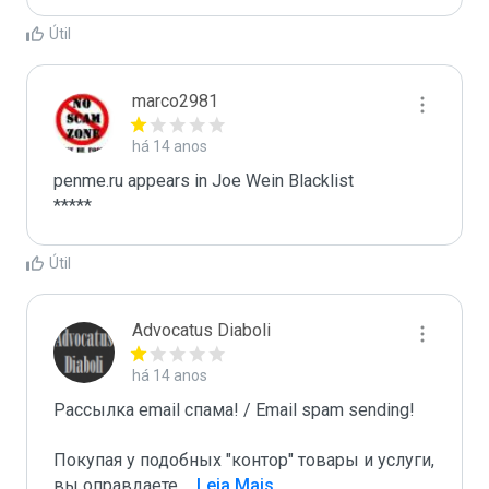
Útil
marco2981
há 14 anos
penme.ru appears in Joe Wein Blacklist

*****
Útil
Advocatus Diaboli
há 14 anos
Рассылка email спама! / Email spam sending! 

Покупая у подобных "контор" товары и услуги, 
вы оправдаете 
...
 Leia Mais