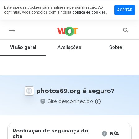
Este site usa cookies para análises e personalização. Ao
xe um
ACEITAR
continuar, você concorda com a nossa
política de cookies.
entário
tos69.org
menu
Visão geral
Avaliações
Sobre
De 1
a 5,
que
nota
você
photos69.org é seguro?
daria
a
Site desconhecido
este
site?
Pontuação de segurança do
N/A
site