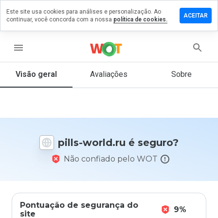
Este site usa cookies para análises e personalização. Ao
ixe um
ACEITAR
continuar, você concorda com a nossa
política de cookies.
mentário
 pills-
rld.ru
menu
Visão geral
Avaliações
Sobre
De 1
a 5,
que
nota
você
pills-world.ru é seguro?
daria
a
Não confiado pelo WOT
este
site?
Pontuação de segurança do
9%
site