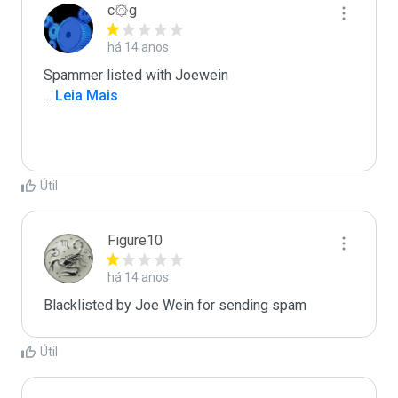
c۞g
há 14 anos
...
 Leia Mais
Útil
Figure10
há 14 anos
Blacklisted by Joe Wein for sending spam
Útil