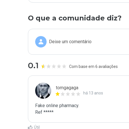
O que a comunidade diz?
Deixe um comentário
0.1
Com base em 6 avaliações
tomgagaga
há 13 anos
Fake online pharmacy.

Ref *****
Útil