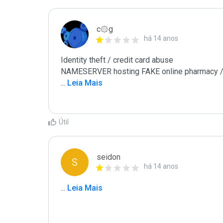
c۞g
há 14 anos
Identity theft / credit card abuse

...
 Leia Mais
Útil
seidon
S
há 14 anos
...
 Leia Mais