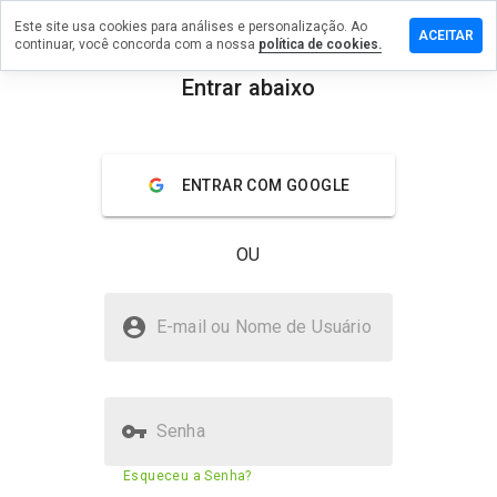
Este site usa cookies para análises e personalização. Ao
ixe um
ACEITAR
continuar, você concorda com a nossa
política de cookies.
entário
play-
Entrar abaixo
ana.online
menu
Visão geral
Avaliações
Sobre
ENTRAR COM GOOGLE
De 1
a 5,
OU
que
nota
você
play-arcana.online é seguro?
daria
E-mail ou Nome de Usuário
a
Site desconhecido
este
site?
Senha
Pontuação de segurança do
N/A
Esqueceu a Senha?
site