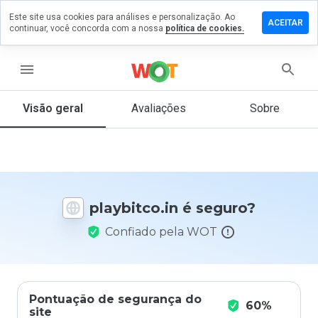
Este site usa cookies para análises e personalização. Ao
ixe um
ACEITAR
continuar, você concorda com a nossa
política de cookies.
mentário
m
aybitco.in
menu
Visão geral
Avaliações
Sobre
De 1
a 5,
que
nota
você
playbitco.in é seguro?
daria
a
Confiado pela WOT
este
site?
Pontuação de segurança do
60%
site