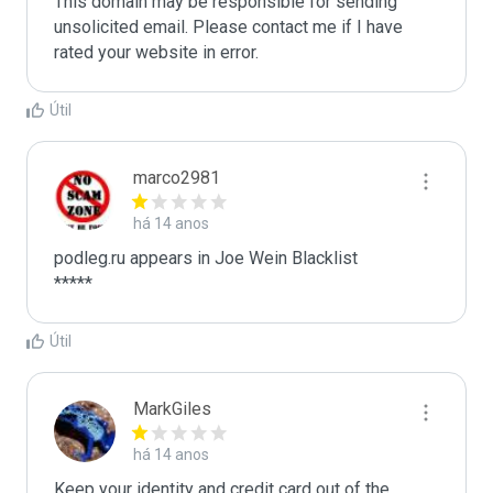
This domain may be responsible for sending 
unsolicited email. Please contact me if I have 
rated your website in error.
Útil
marco2981
há 14 anos
podleg.ru appears in Joe Wein Blacklist

*****
Útil
MarkGiles
há 14 anos
Keep your identity and credit card out of the 