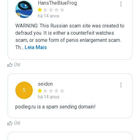
HansTheBlueFrog
há 14 anos
WARNING: This Russian scam site was created to 
defraud you. It is either a counterfeit watches 
scam, or some form of penis enlargement scam. 
Th
...
 Leia Mais
Útil
seidon
S
há 14 anos
podleg.ru is a spam sending domain!
Útil