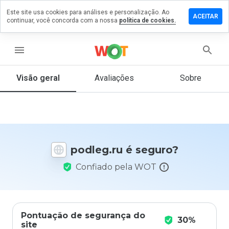
Este site usa cookies para análises e personalização. Ao
ixe um
ACEITAR
continuar, você concorda com a nossa
política de cookies.
mentário
m
dleg.ru
menu
Visão geral
Avaliações
Sobre
De 1
a 5,
que
nota
você
podleg.ru é seguro?
daria
a
Confiado pela WOT
este
site?
Pontuação de segurança do
30%
site