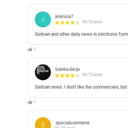
jelenica7
J
há 12 anos
Serbian and other daily news in electronic form
1
blanka.darija
há 12 anos
Serbian news. I don't like the commercials, but t
1
specialusername
S