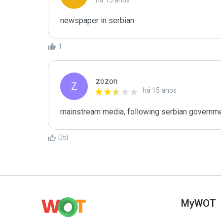
há 15 anos
newspaper in serbian
1
zozon
Z
há 15 anos
mainstream media, following serbian government
Útil
MyWOT