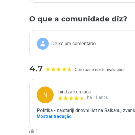
O que a comunidade diz?
Deixe um comentário
4.7
Com base em 5 avaliações
nindza kornjaca
N
há 11 anos
Politika - najstariji dnevni list na Balkanu, zvani
Mostrar tradução
1