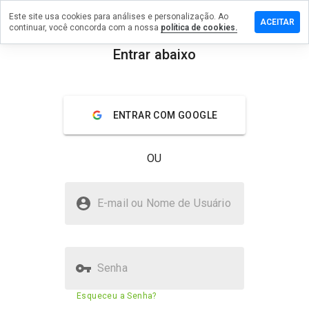
Este site usa cookies para análises e personalização. Ao
ixe um
ACEITAR
continuar, você concorda com a nossa
política de cookies.
mentário
m
Entrar abaixo
aktik-
menu
etolog.ru
Visão geral
Avaliações
Sobre
ENTRAR COM GOOGLE
De 1
OU
a 5,
que
nota
praktik-dietolog.ru é seguro?
você
E-mail ou Nome de Usuário
daria
Site desconhecido
a
este
site?
Senha
Pontuação de segurança do
52%
Esqueceu a Senha?
site